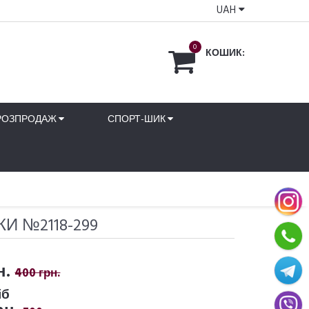
UAH
0
КОШИК:
РОЗПРОДАЖ
СПОРТ-ШИК
И №2118-299
н.
400 грн.
іб