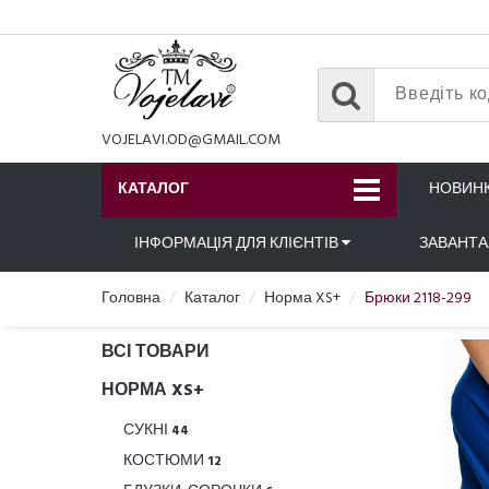
VOJELAVI.OD@GMAIL.COM
КАТАЛОГ
НОВИН
ІНФОРМАЦІЯ ДЛЯ КЛІЄНТІВ
ЗАВАНТ
Головна
Каталог
Норма XS+
Брюки 2118-299
ВСІ ТОВАРИ
НОРМА XS+
СУКНІ
44
КОСТЮМИ
12