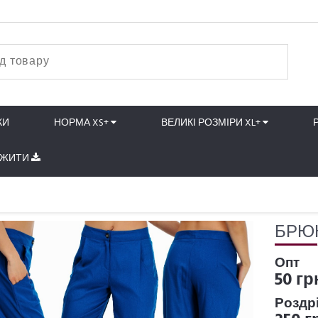
КИ
НОРМА XS+
ВЕЛИКІ РОЗМІРИ XL+
АЖИТИ
БРЮК
Опт
50 гр
Роздр