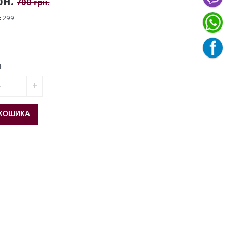
рн.
700 грн.
:
299
:
КОШИКА