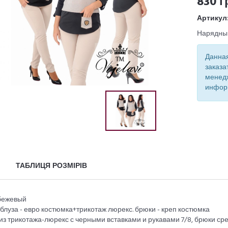
830 г
Артикул
Нарядны
Данная
заказа
менед
инфор
ТАБЛИЦЯ РОЗМІРІВ
 бежевый
 блуза - евро костюмка+трикотаж люрекс. брюки - креп костюмка
из трикотажа-люрекс с черными вставками и рукавами 7/8, брюки ср