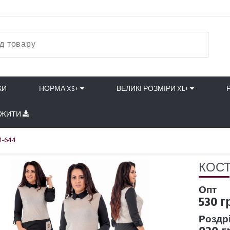
КИ
НОРМА XS+
ВЕЛИКІ РОЗМІРИ XL+
АЖИТИ
1-644
КОСТ
Опт
530 г
Роздр