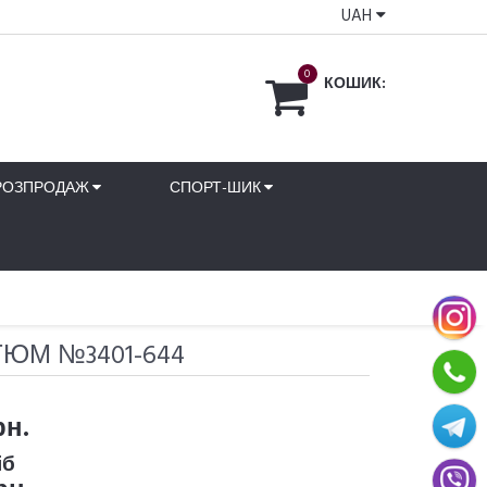
UAH
0
КОШИК:
РОЗПРОДАЖ
СПОРТ-ШИК
ЮМ №3401-644
рн.
іб