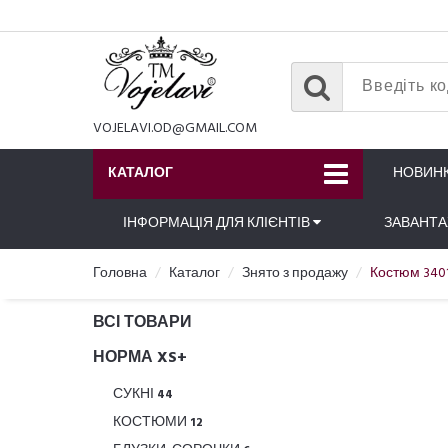
VOJELAVI.OD@GMAIL.COM
КАТАЛОГ
НОВИН
ІНФОРМАЦІЯ ДЛЯ КЛІЄНТІВ
ЗАВАНТ
Головна
Каталог
Знято з продажу
Костюм 340
ВСІ ТОВАРИ
НОРМА XS+
СУКНІ
44
КОСТЮМИ
12