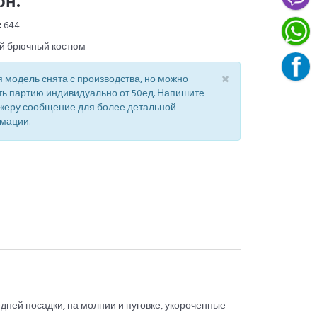
рн.
:
644
й брючный костюм
×
 модель снята с производства, но можно
ть партию индивидуально от 50ед. Напишите
жеру сообщение для более детальной
мации.
едней посадки, на молнии и пуговке, укороченные