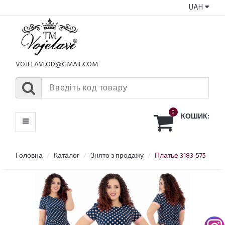
UAH
КАТАЛОГ
МЕНЮ
VOJELAVI.OD@GMAIL.COM
0
КОШИК:
Головна
Каталог
Знято з продажу
Платье 3183-575