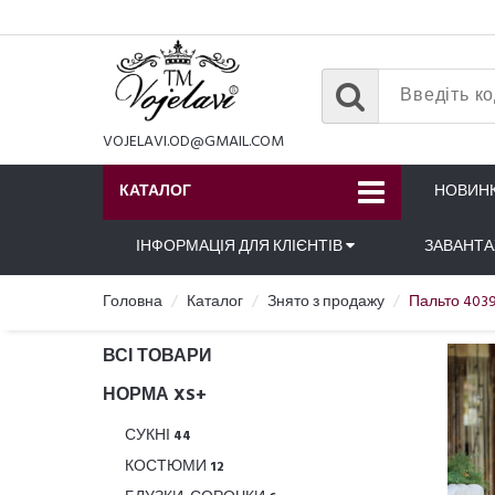
VOJELAVI.OD@GMAIL.COM
КАТАЛОГ
НОВИН
ІНФОРМАЦІЯ ДЛЯ КЛІЄНТІВ
ЗАВАНТ
Головна
Каталог
Знято з продажу
Пальто 403
ВСІ ТОВАРИ
НОРМА XS+
СУКНІ
44
КОСТЮМИ
12