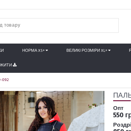
КИ
НОРМА XS+
ВЕЛИКІ РОЗМІРИ XL+
АЖИТИ
9-092
ПАЛЬ
Опт
550 г
Роздр