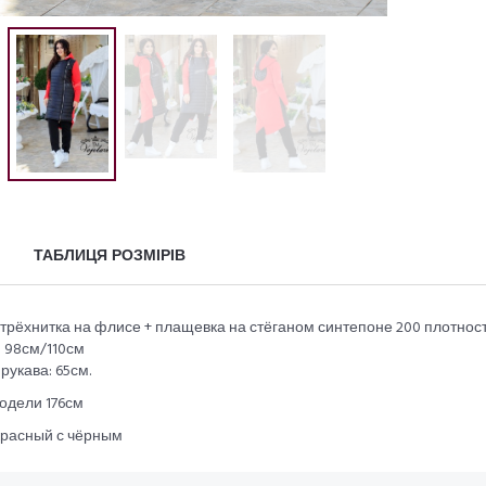
ТАБЛИЦЯ РОЗМІРІВ
 трёхнитка на флисе + плащевка на стёганом синтепоне 200 плотнос
 98см/110см
рукава: 65см.
одели 176см
красный с чёрным