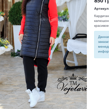
850 г
Артикул
Кардиган
капюшоно
красивое
Данная
заказа
менед
инфор