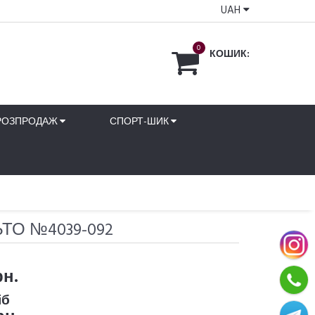
UAH
0
КОШИК:
РОЗПРОДАЖ
СПОРТ-ШИК
ТО №4039-092
рн.
іб