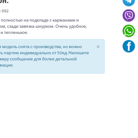
рн.
:
092
 полностью на подкладе с карманами и
м, сзади завязка шнурком.. Очень удобное,
 и тепленькое.
×
 модель снята с производства, но можно
ть партию индивидуально от 50ед. Напишите
жеру сообщение для более детальной
мации.