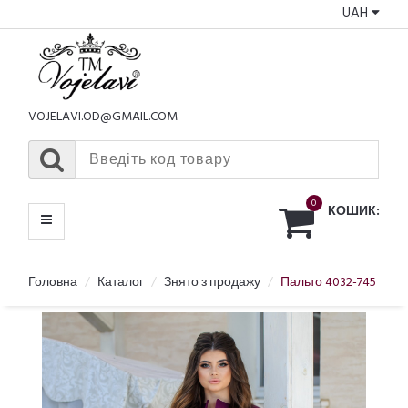
UAH
КАТАЛОГ
МЕНЮ
VOJELAVI.OD@GMAIL.COM
0
КОШИК:
Головна
Каталог
Знято з продажу
Пальто 4032-745