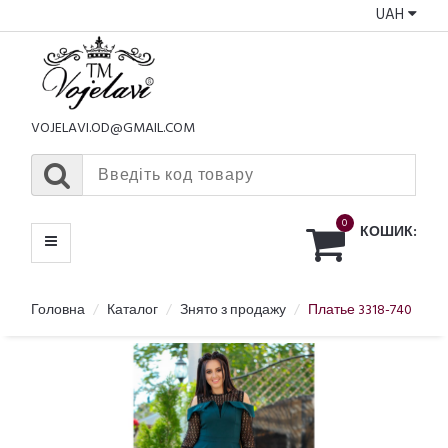
UAH
КАТАЛОГ
МЕНЮ
VOJELAVI.OD@GMAIL.COM
0
КОШИК:
Головна
Каталог
Знято з продажу
Платье 3318-740