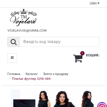
UAH
КАТАЛОГ
МЕНЮ
VOJELAVI.OD@GMAIL.COM
0
КОШИК:
Головна
Каталог
Знято з продажу
Платье-футляр 3258-489