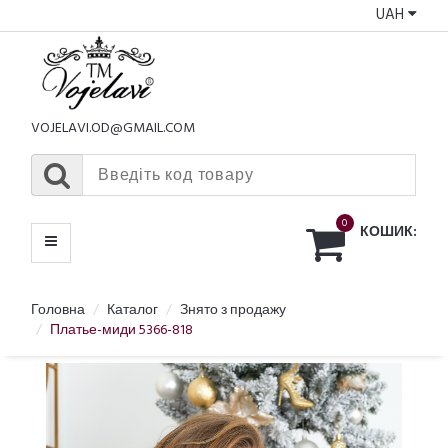
UAH
КАТАЛОГ
МЕНЮ
VOJELAVI.OD@GMAIL.COM
0
КОШИК:
Головна
Каталог
Знято з продажу
Платье-миди 5366-818