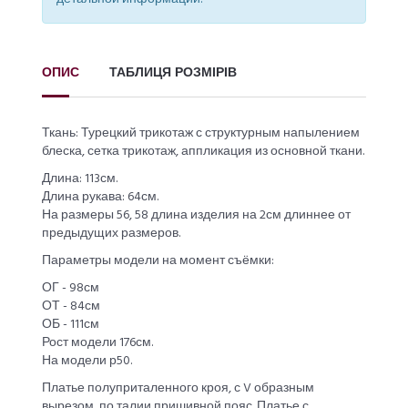
ОПИС
ТАБЛИЦЯ РОЗМІРІВ
Ткань: Турецкий трикотаж с структурным напылением
блеска, сетка трикотаж, аппликация из основной ткани.
Длина: 113см.
Длина рукава: 64см.
На размеры 56, 58 длина изделия на 2см длиннее от
предыдущих размеров.
Параметры модели на момент съёмки:
ОГ - 98см
ОТ - 84см
ОБ - 111см
Рост модели 176см.
На модели р50.
Платье полуприталенного кроя, с V образным
вырезом, по талии пришивной пояс. Платье с