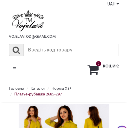
UAH
КАТАЛОГ
МЕНЮ
VOJELAVI.OD@GMAIL.COM
0
КОШИК:
Головна
Каталог
Норма XS+
Платье-рубашка 2685-297