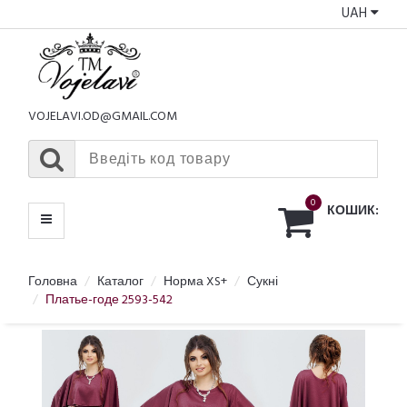
UAH
КАТАЛОГ
МЕНЮ
VOJELAVI.OD@GMAIL.COM
0
КОШИК:
Головна
Каталог
Норма XS+
Сукні
Платье-годе 2593-542