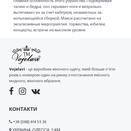
главная особенность этого убранства. Подчеркивая
талию и бедра, оно скрывает ноги и визуально
вытягивает их за счет каблуков, незаметных за
колыхающейся сборкой. Макси рассчитано на
эксклюзивные мероприятия: торжества, юбилеи,
концерты, встречи на высоком уровне.
Vojelavi
- це виробник жіночого одягу, який більше п'яти
років є номером один на ринку з постачання якісного,
модного, жіночого вбрання.
КОНТАКТИ
+38 (068) 614 53 36
УКРАИНА, ОДЕССА, 7-КМ.