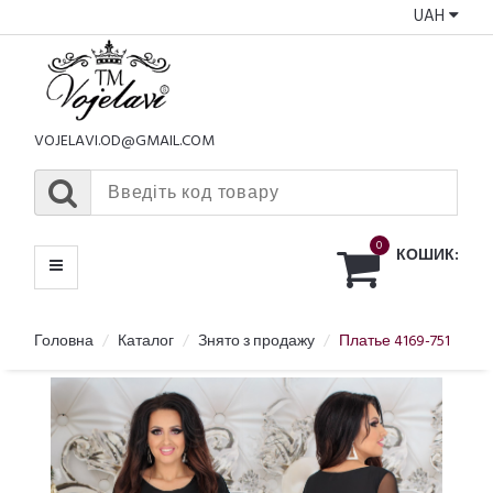
UAH
КАТАЛОГ
МЕНЮ
VOJELAVI.OD@GMAIL.COM
0
КОШИК:
Головна
Каталог
Знято з продажу
Платье 4169-751