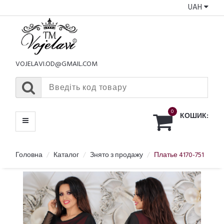
UAH
КАТАЛОГ
МЕНЮ
VOJELAVI.OD@GMAIL.COM
0
КОШИК:
Головна
Каталог
Знято з продажу
Платье 4170-751