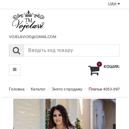
UAH
КАТАЛОГ
МЕНЮ
VOJELAVI.OD@GMAIL.COM
0
КОШИК:
Головна
Каталог
Знято з продажу
Платье 4053-097