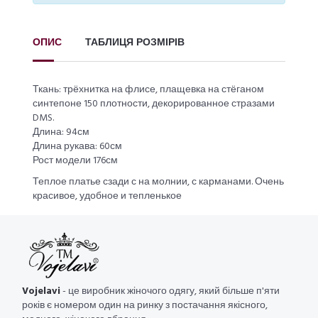
ОПИС
ТАБЛИЦЯ РОЗМІРІВ
Ткань: трёхнитка на флисе, плащевка на стёганом
синтепоне 150 плотности, декорированное стразами
DMS.
Длина: 94см
Длина рукава: 60см
Рост модели 176см
Теплое платье сзади с на молнии, с карманами. Очень
красивое, удобное и тепленькое
Vojelavi
- це виробник жіночого одягу, який більше п'яти
років є номером один на ринку з постачання якісного,