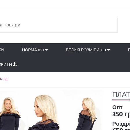
КИ
НОРМА XS+
ВЕЛИКІ РОЗМІРИ XL+
АЖИТИ
9-635
ПЛАТ
Опт
350 г
Роздр