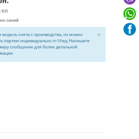
рн.
:
635
мно-синий
×
 модель снята с производства, но можно
ть партию индивидуально от 50ед. Напишите
жеру сообщение для более детальной
мации.