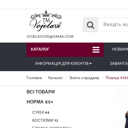
VOJELAVI.OD@GMAIL.COM
КАТАЛОГ
НОВИН
ІНФОРМАЦІЯ ДЛЯ КЛІЄНТІВ
ЗАВАНТ
Головна
Каталог
Знято з продажу
Платье 439
ВСІ ТОВАРИ
НОРМА XS+
СУКНІ
44
КОСТЮМИ
12