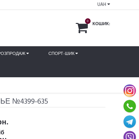
UAH
0
КОШИК:
РОЗПРОДАЖ
СПОРТ-ШИК
ЬЕ №4399-635
рн.
іб