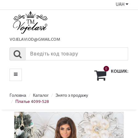
UAH
КАТАЛОГ
МЕНЮ
VOJELAVI.OD@GMAIL.COM
0
КОШИК:
Головна
Каталог
Знято з продажу
Платье 4099-528