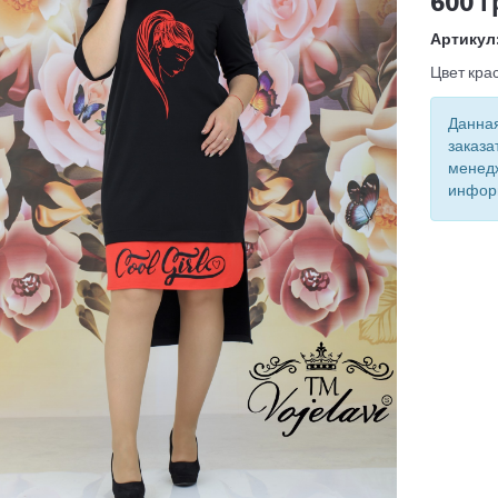
600 г
Артикул
Цвет кра
Данная
заказа
менед
инфор