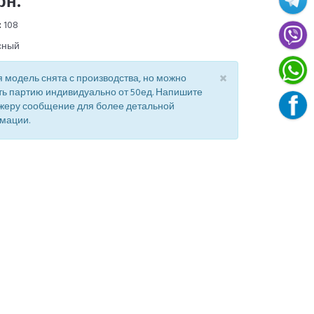
рн.
:
108
сный
×
 модель снята с производства, но можно
ть партию индивидуально от 50ед. Напишите
жеру сообщение для более детальной
мации.