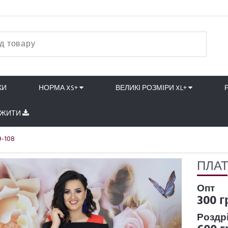
КИ
НОРМА XS+
ВЕЛИКІ РОЗМІРИ XL+
АЖИТИ
9-108
ПЛАТ
Опт
300 г
Роздр