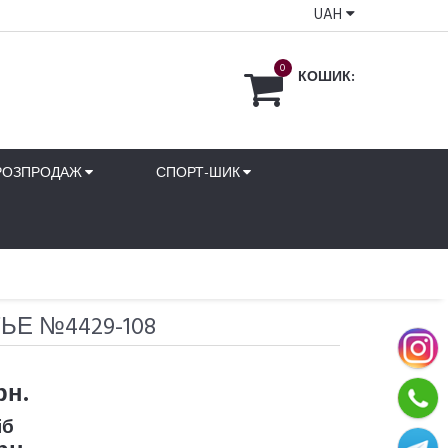
UAH
0
КОШИК:
РОЗПРОДАЖ
СПОРТ-ШИК
ЬЕ №4429-108
рн.
іб