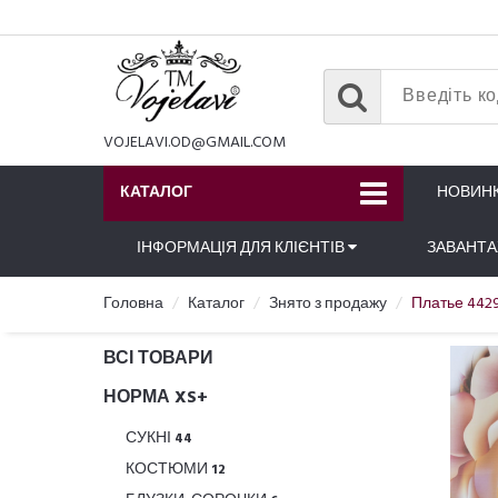
VOJELAVI.OD@GMAIL.COM
КАТАЛОГ
НОВИН
ІНФОРМАЦІЯ ДЛЯ КЛІЄНТІВ
ЗАВАНТ
Головна
Каталог
Знято з продажу
Платье 442
ВСІ ТОВАРИ
НОРМА XS+
СУКНІ
44
КОСТЮМИ
12