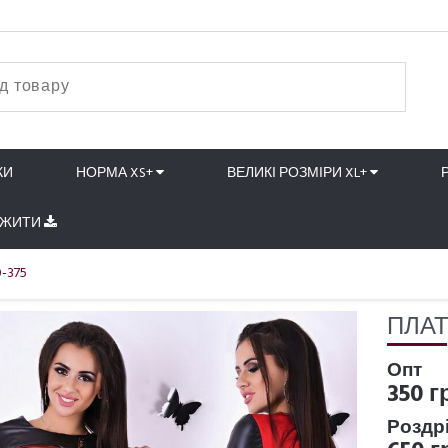
КИ
НОРМА XS+
ВЕЛИКІ РОЗМІРИ XL+
АЖИТИ
-375
ПЛАТ
Опт
350 г
Роздр