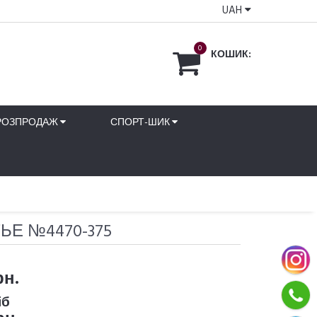
UAH
0
КОШИК:
РОЗПРОДАЖ
СПОРТ-ШИК
ЬЕ №4470-375
рн.
іб