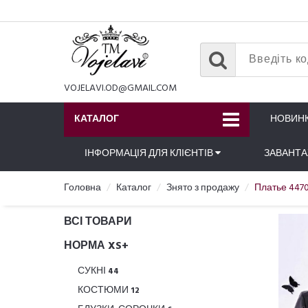
VOJELAVI.OD@GMAIL.COM
КАТАЛОГ
НОВИН
ІНФОРМАЦІЯ ДЛЯ КЛІЄНТІВ
ЗАВАНТ
Головна
Каталог
Знято з продажу
Платье 4470
ВСІ ТОВАРИ
НОРМА XS+
СУКНІ
44
КОСТЮМИ
12