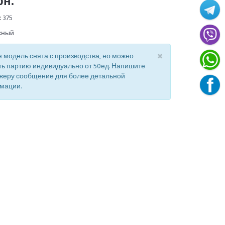
рн.
:
375
сный
×
 модель снята с производства, но можно
ть партию индивидуально от 50ед. Напишите
жеру сообщение для более детальной
мации.