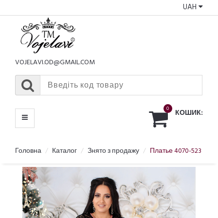
UAH
КАТАЛОГ
МЕНЮ
VOJELAVI.OD@GMAIL.COM
0
КОШИК:
Головна
Каталог
Знято з продажу
Платье 4070-523