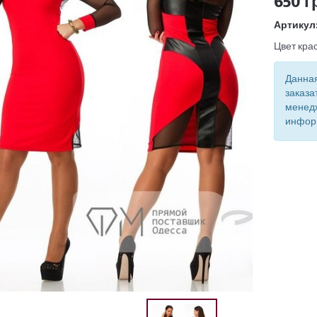
650 г
Артикул
Цвет кра
Данная
заказа
менед
инфор