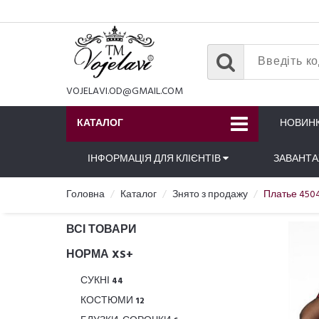
VOJELAVI.OD@GMAIL.COM
КАТАЛОГ
НОВИН
ІНФОРМАЦІЯ ДЛЯ КЛІЄНТІВ
ЗАВАНТ
Головна
Каталог
Знято з продажу
Платье 4504
ВСІ ТОВАРИ
НОРМА XS+
СУКНІ
44
КОСТЮМИ
12