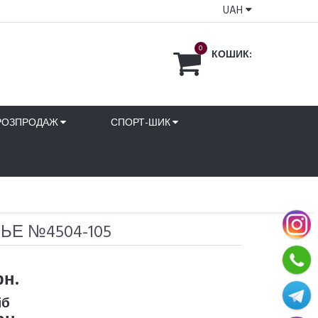
UAH
0
КОШИК:
РОЗПРОДАЖ
СПОРТ-ШИК
ЬЕ №4504-105
рн.
іб