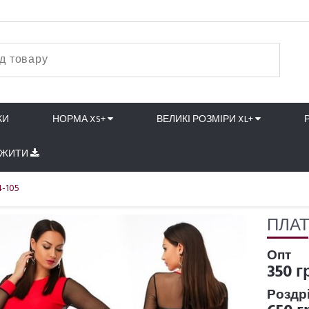
КИ
НОРМА XS+
ВЕЛИКІ РОЗМІРИ XL+
АЖИТИ
-105
ПЛАТ
Опт
350 г
Роздр