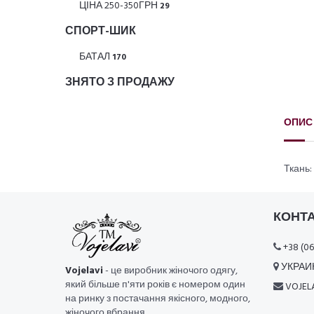
ЦІНА 250-350ГРН
29
СПОРТ-ШИК
БАТАЛ
170
ЗНЯТО З ПРОДАЖУ
ОПИС
Ткань:
КОНТ
+38 (06
УКРАИН
Vojelavi
- це виробник жіночого одягу,
який більше п'яти років є номером один
VOJEL
на ринку з постачання якісного, модного,
жіночого вбрання.