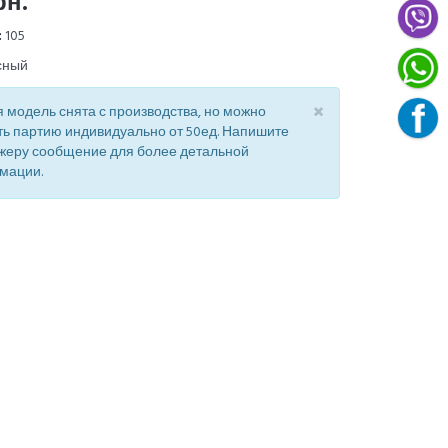
рн.
:
105
сный
×
 модель снята с производства, но можно
ть партию индивидуально от 50ед. Напишите
жеру сообщение для более детальной
мации.