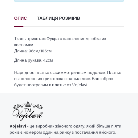
ОПИС
ТАБЛИЦЯ РОЗМІРІВ
Ткань: трикотаж Фукра с напылением, юбка из
костюмки
Длина: 96см/106см
Длина рукава: 42см
Нарядное платье с асимметричным подолом. Платье
выполнено из трикотажа с напыление. Ваш образ
будет неотразим в платье от Vojelavi
Vojelavi
- це виробник жіночого одягу, який більше п'яти
років є номером один на ринку з постачання якісного,