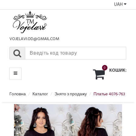
UAH
КАТАЛОГ
МЕНЮ
VOJELAVI.OD@GMAIL.COM
0
КОШИК:
Головна
Каталог
Знято з продажу
Платье 4076-763