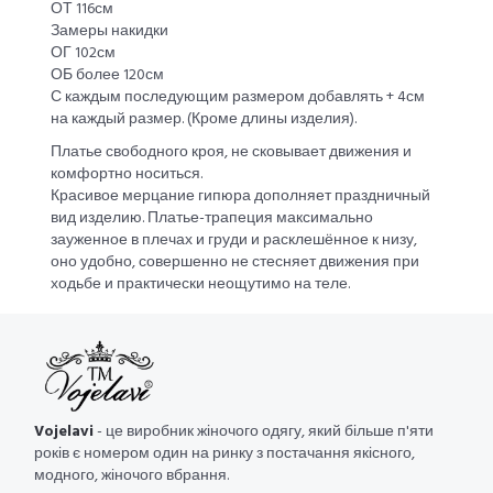
ОТ 116см
Замеры накидки
ОГ 102см
ОБ более 120см
С каждым последующим размером добавлять + 4см
на каждый размер. (Кроме длины изделия).
Платье свободного кроя, не сковывает движения и
комфортно носиться.
Красивое мерцание гипюра дополняет праздничный
вид изделию. Платье-трапеция максимально
зауженное в плечах и груди и расклешённое к низу,
оно удобно, совершенно не стесняет движения при
ходьбе и практически неощутимо на теле.
Vojelavi
- це виробник жіночого одягу, який більше п'яти
років є номером один на ринку з постачання якісного,
модного, жіночого вбрання.