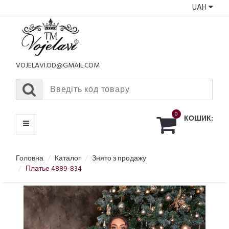
UAH
КАТАЛОГ
МЕНЮ
VOJELAVI.OD@GMAIL.COM
0
КОШИК:
Головна
Каталог
Знято з продажу
Платье 4889-834