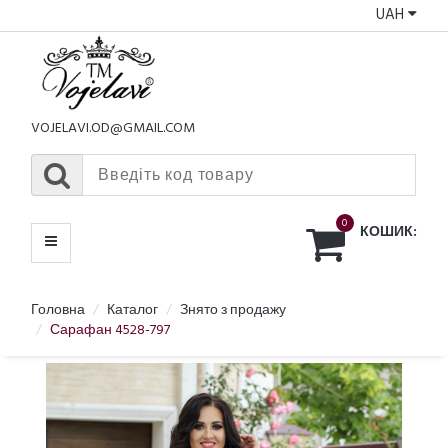
UAH
КАТАЛОГ
МЕНЮ
VOJELAVI.OD@GMAIL.COM
0
КОШИК:
Головна
Каталог
Знято з продажу
Сарафан 4528-797