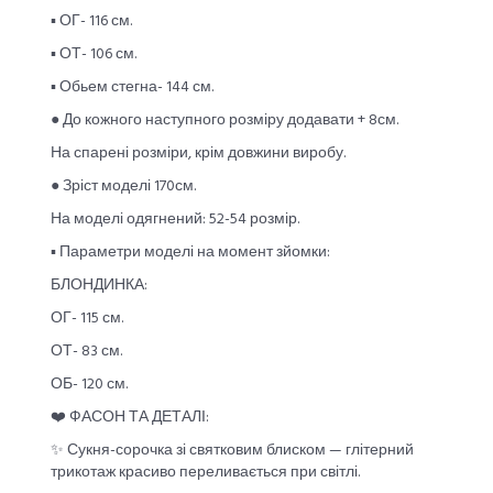
▪︎ ОГ- 116 см.
▪︎ ОТ- 106 см.
▪︎ Обьем стегна- 144 см.
● До кожного наступного розміру додавати + 8см.
На спарені розміри, крім довжини виробу.
● Зріст моделі 170см.
На моделі одягнений: 52-54 розмір.
▪︎ Параметри моделі на момент зйомки:
БЛОНДИНКА:
ОГ- 115 см.
ОТ- 83 см.
ОБ- 120 см.
❤️ ФАСОН ТА ДЕТАЛІ:
✨ Сукня-сорочка зі святковим блиском — глітерний
трикотаж красиво переливається при світлі.