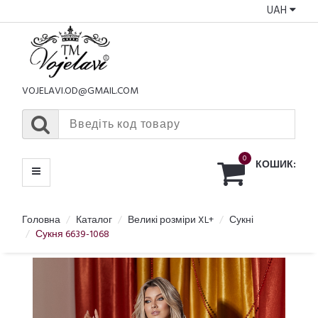
UAH
КАТАЛОГ
МЕНЮ
VOJELAVI.OD@GMAIL.COM
0
КОШИК:
Головна
Каталог
Великі розміри XL+
Сукні
Сукня 6639-1068