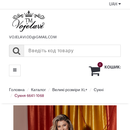
UAH
КАТАЛОГ
МЕНЮ
VOJELAVI.OD@GMAIL.COM
0
КОШИК:
Головна
Каталог
Великі розміри XL+
Сукні
Сукня 6641-1068