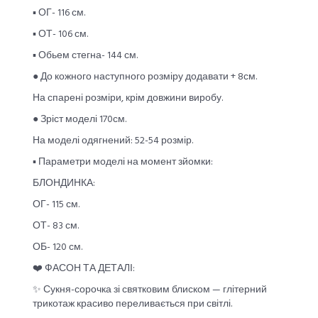
▪︎ ОГ- 116 см.
▪︎ ОТ- 106 см.
▪︎ Обьем стегна- 144 см.
● До кожного наступного розміру додавати + 8см.
На спарені розміри, крім довжини виробу.
● Зріст моделі 170см.
На моделі одягнений: 52-54 розмір.
▪︎ Параметри моделі на момент зйомки:
БЛОНДИНКА:
ОГ- 115 см.
ОТ- 83 см.
ОБ- 120 см.
❤️ ФАСОН ТА ДЕТАЛІ:
✨ Сукня-сорочка зі святковим блиском — глітерний
трикотаж красиво переливається при світлі.