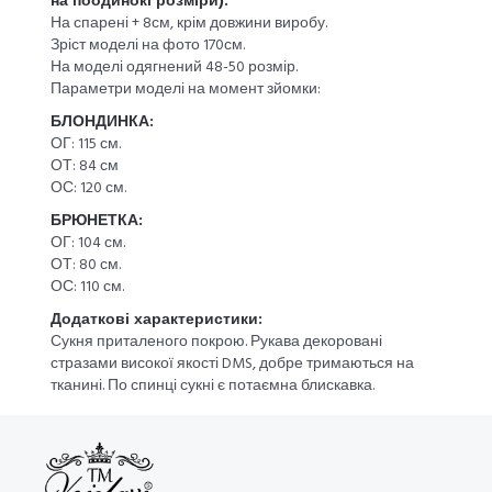
на поодинокі розміри).
На спарені + 8см, крім довжини виробу.
Зріст моделі на фото 170см.
На моделі одягнений 48-50 розмір.
Параметри моделі на момент зйомки:
БЛОНДИНКА:
ОГ: 115 см.
ОТ: 84 см
ОС: 120 см.
БРЮНЕТКА:
ОГ: 104 см.
ОТ: 80 см.
ОС: 110 см.
Додаткові характеристики:
Сукня приталеного покрою. Рукава декоровані
стразами високої якості DMS, добре тримаються на
тканині. По спинці сукні є потаємна блискавка.