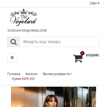
UAH
КАТАЛОГ
МЕНЮ
VOJELAVI.OD@GMAIL.COM
0
КОШИК:
Головна
Каталог
Великі розміри XL+
Сукня 5679-921