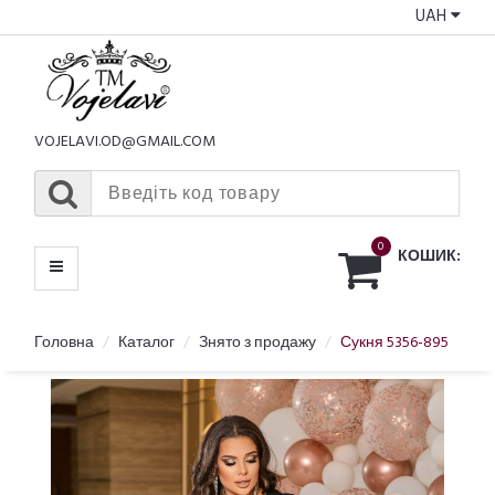
UAH
КАТАЛОГ
МЕНЮ
VOJELAVI.OD@GMAIL.COM
0
КОШИК:
Головна
Каталог
Знято з продажу
Сукня 5356-895