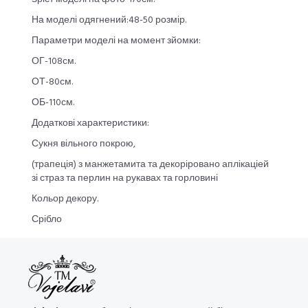
На моделі одягнений:48-50 розмір.
Параметри моделі на момент зйомки:
ОГ-108см.
ОТ-80см.
ОБ-110см.
Додаткові характеристики:
Сукня вільного покрою,
(трапеція) з манжетамита та декоріровано аплікаціей
зі страз та перлин на рукавах та горловині
Кольор декору.
Срібло