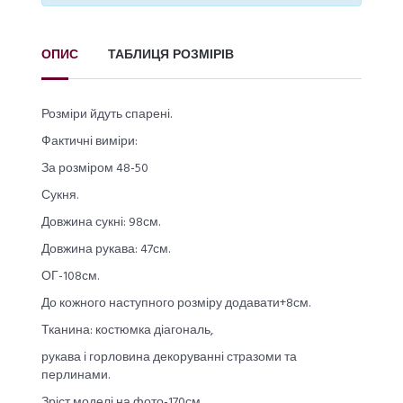
ОПИС
ТАБЛИЦЯ РОЗМІРІВ
Розміри йдуть спарені.
Фактичні виміри:
За розміром 48-50
Сукня.
Довжина сукні: 98см.
Довжина рукава: 47см.
ОГ-108см.
До кожного наступного розміру додавати+8см.
Тканина: костюмка діагональ,
рукава і горловина декоруванні стразоми та
перлинами.
Зріст моделі на фото-170см.