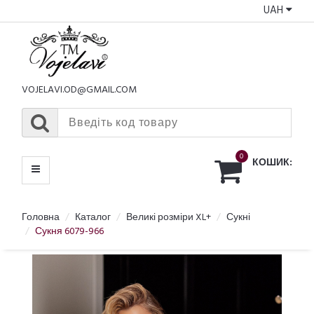
UAH
КАТАЛОГ
МЕНЮ
VOJELAVI.OD@GMAIL.COM
0
КОШИК:
Головна
Каталог
Великі розміри XL+
Сукні
Сукня 6079-966