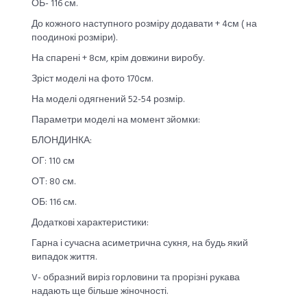
ОБ- 116 см.
До кожного наступного розміру додавати + 4см ( на
поодинокі розміри).
На спарені + 8см, крім довжини виробу.
Зріст моделі на фото 170см.
На моделі одягнений 52-54 розмір.
Параметри моделі на момент зйомки:
БЛОНДИНКА:
ОГ: 110 см
ОТ: 80 см.
ОБ: 116 см.
Додаткові характеристики:
Гарна і сучасна асиметрична сукня, на будь який
випадок життя.
V- образний виріз горловини та прорізні рукава
надають ще більше жіночності.