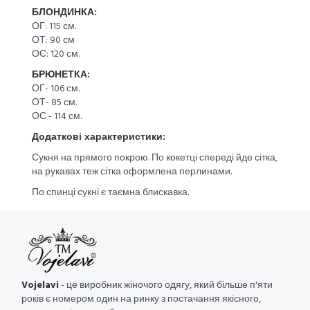
БЛОНДИНКА:
ОГ: 115 см.
ОТ: 90 см
ОС: 120 см.
БРЮНЕТКА:
ОГ- 106 см.
ОТ- 85 см.
ОС - 114 см.
Додаткові характеристики:
Сукня на прямого покрою. По кокетці спереді йде сітка,
на рукавах теж сітка оформлена перлинами.
По спинці сукні є таємна блискавка.
Vojelavi
- це виробник жіночого одягу, який більше п'яти
років є номером один на ринку з постачання якісного,