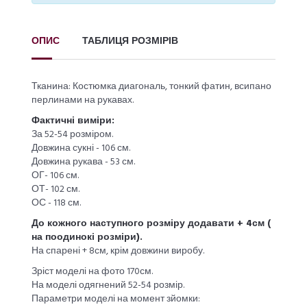
ОПИС
ТАБЛИЦЯ РОЗМІРІВ
Тканина: Костюмка диагональ, тонкий фатин, всипано
перлинами на рукавах.
Фактичні виміри:
За 52-54 розміром.
Довжина сукні - 106 см.
Довжина рукава - 53 см.
ОГ- 106 см.
ОТ- 102 см.
ОС - 118 см.
До кожного наступного розміру додавати + 4см (
на поодинокі розміри).
На спарені + 8см, крім довжини виробу.
Зріст моделі на фото 170см.
На моделі одягнений 52-54 розмір.
Параметри моделі на момент зйомки: