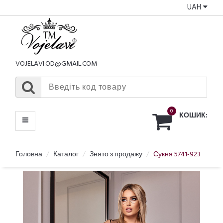
UAH
КАТАЛОГ
МЕНЮ
VOJELAVI.OD@GMAIL.COM
0
КОШИК:
Головна
Каталог
Знято з продажу
Сукня 5741-923