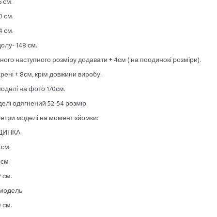
6 см.
0 см.
4 см.
олу- 148 см.
ного наступного розміру додавати + 4см ( на поодинокі розміри).
рені + 8см, крім довжини виробу.
моделі на фото 170см.
елі одягнений 52-54 розмір.
етри моделі на момент зйомки:
ДИНКА:
 см.
 см
 см.
модель:
 см.