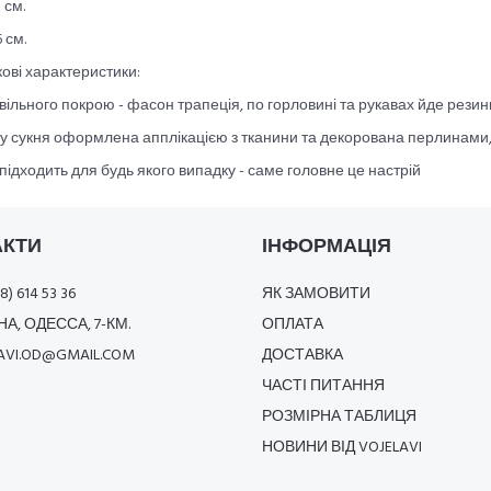
 см.
 см.
ові характеристики:
вільного покрою - фасон трапеція, по горловині та рукавах йде резинк
у сукня оформлена апплікацією з тканини та декорована перлинами, 
підходить для будь якого випадку - саме головне це настрій
АКТИ
ІНФОРМАЦІЯ
8) 614 53 36
ЯК ЗАМОВИТИ
А, ОДЕССА, 7-КМ.
ОПЛАТА
AVI.OD@GMAIL.COM
ДОСТАВКА
ЧАСТІ ПИТАННЯ
РОЗМІРНА ТАБЛИЦЯ
НОВИНИ ВІД VOJELAVI