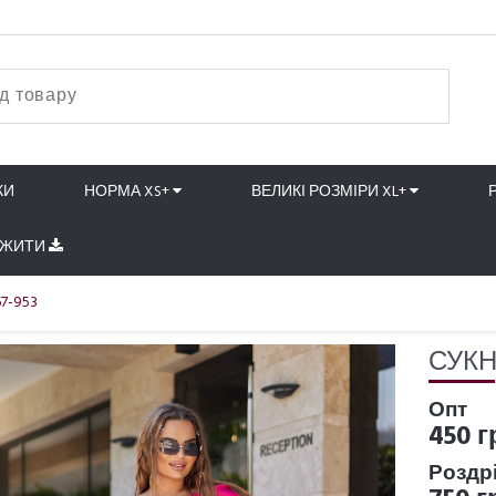
КИ
НОРМА XS+
ВЕЛИКІ РОЗМІРИ XL+
АЖИТИ
7-953
СУКН
Опт
450 г
Роздр