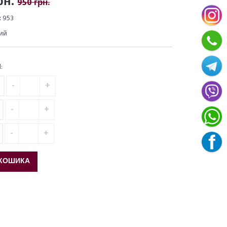
рн.
950 грн.
:
953
ий
:
КОШИКА