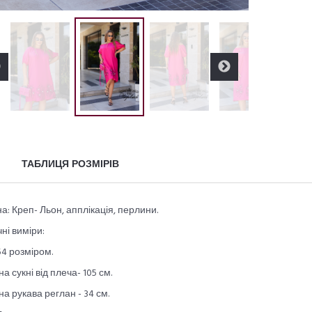
ТАБЛИЦЯ РОЗМІРІВ
а: Креп- Льон, апплікація, перлини.
ні виміри:
54 розміром.
а сукні від плеча- 105 см.
а рукава реглан - 34 см.