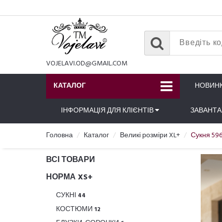
VOJELAVI.OD@GMAIL.COM
КАТАЛОГ
НОВИН
ІНФОРМАЦІЯ ДЛЯ КЛІЄНТІВ
ЗАВАНТ
Головна
Каталог
Великі розміри XL+
Сукня 596
ВСІ ТОВАРИ
НОРМА XS+
СУКНІ
44
КОСТЮМИ
12