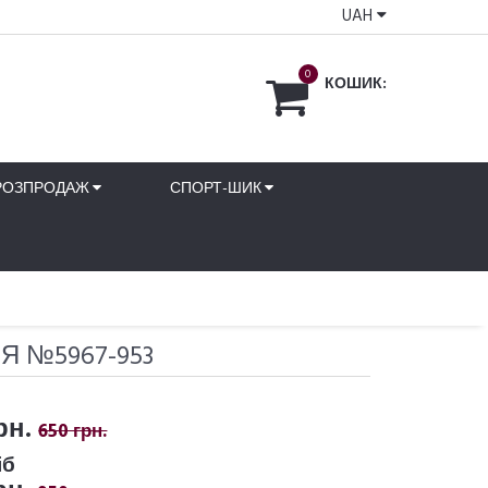
UAH
0
КОШИК:
РОЗПРОДАЖ
СПОРТ-ШИК
Я №5967-953
рн.
650 грн.
іб