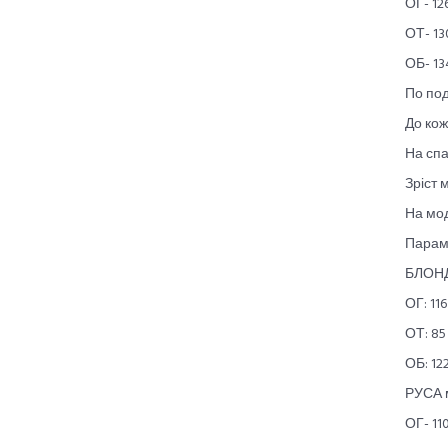
ОГ- 12
ОТ- 13
ОБ- 13
По под
До кож
На спа
Зріст 
На мод
Парам
БЛОН
ОГ: 116
ОТ: 85
ОБ: 122
РУСА 
ОГ- 110