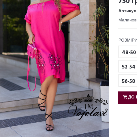
750 г
Артикул
Малинов
РОЗМІРИ
48-50
52-54
56-58
ДО 