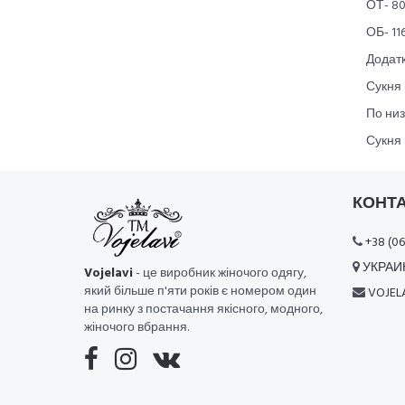
ОТ- 80
ОБ- 116
Додатк
Сукня 
По низ
Сукня 
КОНТ
+38 (06
УКРАИН
Vojelavi
- це виробник жіночого одягу,
який більше п'яти років є номером один
VOJEL
на ринку з постачання якісного, модного,
жіночого вбрання.