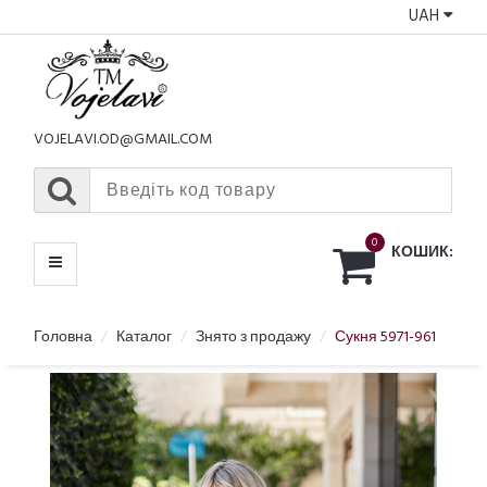
UAH
КАТАЛОГ
МЕНЮ
VOJELAVI.OD@GMAIL.COM
0
КОШИК:
Головна
Каталог
Знято з продажу
Сукня 5971-961