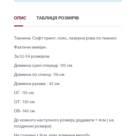
ОПИС
ТАБЛИЦЯ РОЗМІРІВ
Тканина: Софт принт, пояс, лазерна різка по тканині.
Фактичні виміри:
За 52-54 розміром.
Довжина сукні спереді- 105 см.
Довжина по спинці- 116 см.
Довжина рукава - 42 см.
ОГ- 110 см.
ОТ- 130 см.
ОБ- 140 см.
До кожного наступного розміру додавати + 4см ( на
поодинокі розміри).
На спарені + 8см, крім довжини виробу.