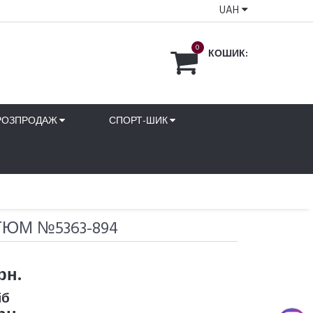
UAH
0
КОШИК:
РОЗПРОДАЖ
СПОРТ-ШИК
ЮМ №5363-894
рн.
іб