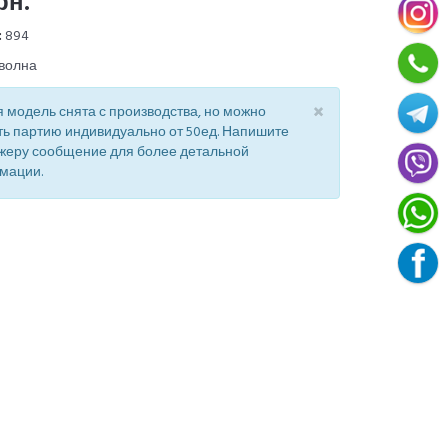
рн.
:
894
волна
×
 модель снята с производства, но можно
ть партию индивидуально от 50ед. Напишите
жеру сообщение для более детальной
мации.