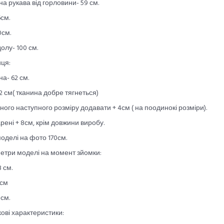
а рукава від горловини- 59 см.
6см.
0см.
олу- 100 см.
ця:
а- 62 см.
2 см( тканина добре тягнеться)
ного наступного розміру додавати + 4см ( на поодинокі розміри).
рені + 8см, крім довжини виробу.
моделі на фото 170см.
етри моделі на момент зйомки:
8 см.
0см
0см.
ові характеристики: