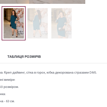
ТАБЛИЦЯ РОЗМІРІВ
а: Креп дайвинг, сітка в горох, юбка декорована стразами DMS.
ні виміри:
50 розміром.
нка:
а - 63 см.