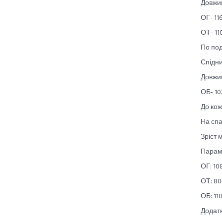
Довжин
ОГ- 11
ОТ- 11
По под
Спідни
Довжин
ОБ- 10
До кож
На спа
Зріст 
Парам
ОГ: 10
ОТ: 8
ОБ: 11
Додатк