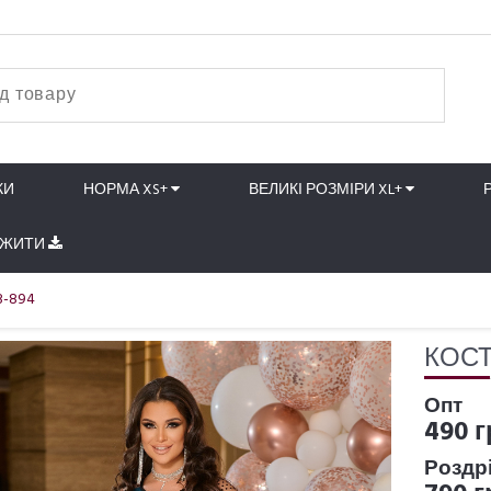
КИ
НОРМА XS+
ВЕЛИКІ РОЗМІРИ XL+
АЖИТИ
3-894
КОСТ
Опт
490 г
Роздр