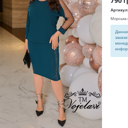
790 г
Артикул
Морська 
Данная
заказа
менед
инфор