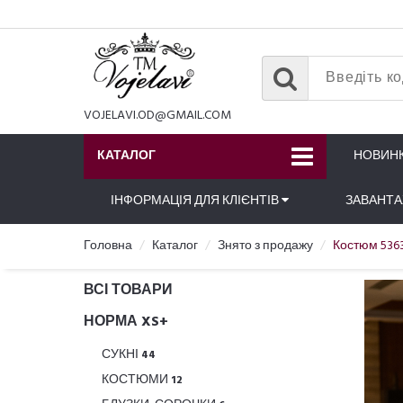
VOJELAVI.OD@GMAIL.COM
КАТАЛОГ
НОВИН
ІНФОРМАЦІЯ ДЛЯ КЛІЄНТІВ
ЗАВАНТ
Головна
Каталог
Знято з продажу
Костюм 536
ВСІ ТОВАРИ
НОРМА XS+
СУКНІ
44
КОСТЮМИ
12