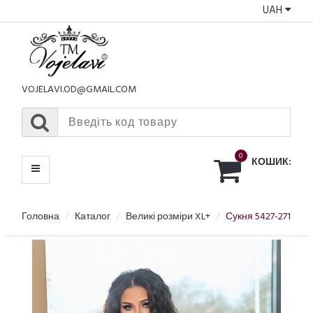
UAH
КАТАЛОГ
МЕНЮ
VOJELAVI.OD@GMAIL.COM
0
КОШИК:
Головна
Каталог
Великі розміри XL+
Сукня 5427-271